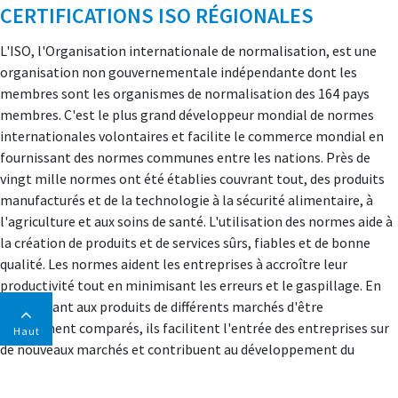
CERTIFICATIONS ISO RÉGIONALES
L'ISO, l'Organisation internationale de normalisation, est une
organisation non gouvernementale indépendante dont les
membres sont les organismes de normalisation des 164 pays
membres. C'est le plus grand développeur mondial de normes
internationales volontaires et facilite le commerce mondial en
fournissant des normes communes entre les nations. Près de
vingt mille normes ont été établies couvrant tout, des produits
manufacturés et de la technologie à la sécurité alimentaire, à
l'agriculture et aux soins de santé. L'utilisation des normes aide à
la création de produits et de services sûrs, fiables et de bonne
qualité. Les normes aident les entreprises à accroître leur
productivité tout en minimisant les erreurs et le gaspillage. En
permettant aux produits de différents marchés d'être
directement comparés, ils facilitent l'entrée des entreprises sur
Haut
de nouveaux marchés et contribuent au développement du
commerce mondial sur une base équitable. Les normes servent
également à protéger les consommateurs et les utilisateurs